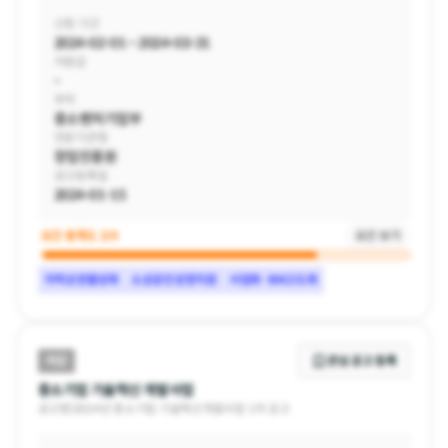
신청 기간
2024-02-01 ~ 2024-03-31
지원금
-
부처
중소벤처기업부
전문기관명
창업진흥원
공고등록일
2024-01-15
요건 충족도
3/4
요건 보기
지역상권활성화
소상공인성장지원
사업화·BM고도화
지원 가능 기관 유형
스타트업, 중소기업
마감
관심 공고 등록
지원 가능 소재지
중소기업 기술혁신 개발사업
전국
공고명
|
2024년 중소기업 기술혁신개발사업 1차 공고