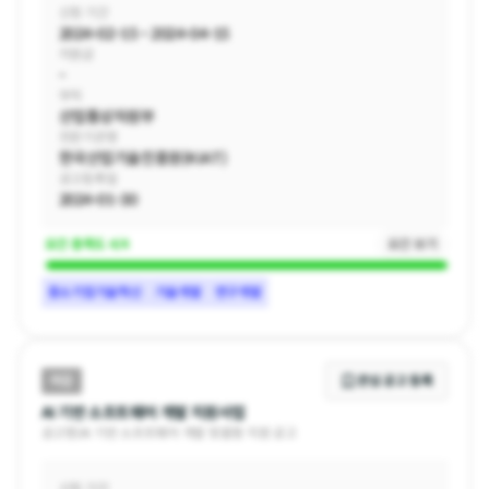
신청 기간
지원 가능 매출액 / 사업연수
2024-02-15 ~ 2024-04-15
5억원 이하/3년 이하
지원금
-
부처
산업통상자원부
부설 연구소 필요 유무
불필요
전문기관명
한국산업기술진흥원(KIAT)
공고등록일
2024-01-30
요건 충족도
4/4
요건 보기
중소기업기술혁신
기술개발
연구개발
지원 가능 기관 유형
중소기업, 중견기업
마감
관심 공고 등록
지원 가능 소재지
AI 기반 소프트웨어 개발 지원사업
전국
공고명
|
AI 기반 소프트웨어 개발 맞춤형 지원 공고
신청 기간