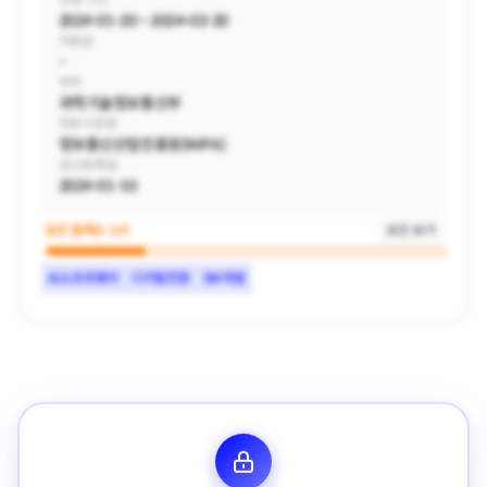
지원 가능 매출액 / 사업연수
2024-01-20 ~ 2024-03-20
-/3년 이상
지원금
-
부처
과학기술정보통신부
부설 연구소 필요 유무
필요
전문기관명
정보통신산업진흥원(NIPA)
공고등록일
2024-01-10
요건 충족도
1/4
요건 보기
AI소프트웨어
디지털전환
SW개발
지원 가능 기관 유형
중소기업
지원 가능 소재지
서울, 경기
지원 가능 매출액 / 사업연수