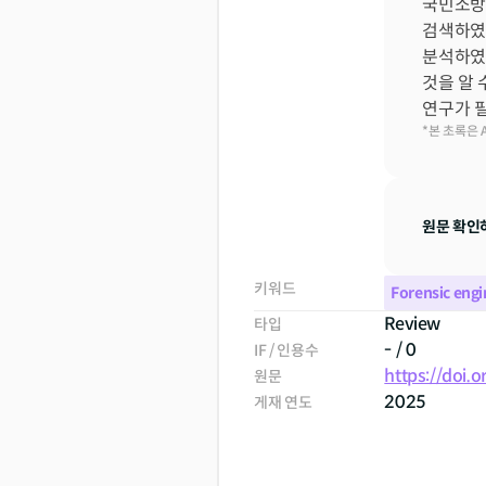
국민소방청
검색하였다.
분석하였다
것을 알 
연구가 필
*본 초록은 
원문 확인
키워드
Forensic engi
Review
타입
- / 0
IF / 인용수
https://doi.
원문
2025
게재 연도