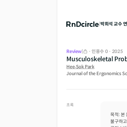
|
박희석
교수 
Review
|
·
인용수 0
·
2025
Musculoskeletal Prob
Hee‐Sok Park
Journal of the Ergonomics So
초록
목적: 본
불구하고,