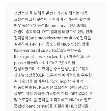
전반적인 물 분해를 발전시키기 위해서는 비용 
효율적이고 내구성이 우수하며 전기촉매 활성이 
매우 높은 양기능성(bifunctional) 전기촉매의 
개발이 중요하다. DFT 결과를 바탕으로 단일 단계 
전극증착(one-step electrodeposition) 전략을 
설계하여, Fe와 P가 공도핑된 NiCo 면심입방체
(face-centered cubic, fcc)/조밀육방구조
(hexagonal close-packed, hcp) 이중상(dual-
phase) 합금(Fe–Ni 1 Co 2 P@NiF)을 
합성하였으며, 이 촉매는 수소발생반응(HER)과 
산소발생반응(OER) 모두에서 예외적으로 우수한 
촉매 활성을 보여준다. fcc와 hcp 상 사이의 
이종접면과 Fe, P 도핑은 효율적인 전하 전달과 
풍부한 활성 자리를 가능하게 한다. DFT 결과는 Fe 
및 P 도핑이 물 흡착을 최적화하고 Ni/Co d-밴드 
중심(d-band center)을 조절하며 HER 장벽을 