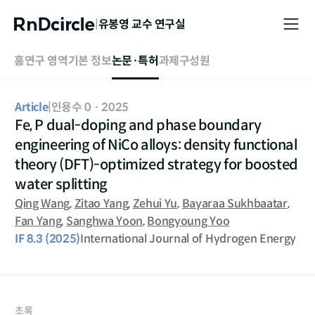
|
유봉영
교수 연구실
홈
연구 영역
기본 정보
논문·특허
과제
구성원
Article
|
인용수 0
·
2025
Fe, P dual-doping and phase boundary
engineering of NiCo alloys: density functional
theory (DFT)-optimized strategy for boosted
water splitting
Qing Wang
,
Zitao Yang
,
Zehui Yu
,
Bayaraa Sukhbaatar
,
Fan Yang
,
Sanghwa Yoon
,
Bongyoung Yoo
IF
8.3
(2025)
International Journal of Hydrogen Energy
초록