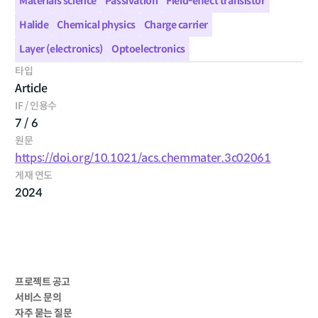
Materials science
Passivation
Field-effect transistor
Halide
Chemical physics
Charge carrier
Layer (electronics)
Optoelectronics
타입
Article
IF / 인용수
7 / 6
원문
https://doi.org/10.1021/acs.chemmater.3c02061
게재 연도
2024
프로젝트 공고
서비스 문의
자주 묻는 질문