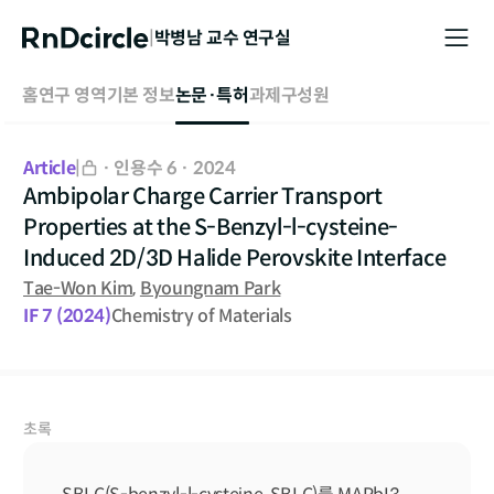
|
박병남
교수 연구실
홈
연구 영역
기본 정보
논문·특허
과제
구성원
Article
|
·
인용수 6
·
2024
Ambipolar Charge Carrier Transport
Properties at the S-Benzyl-
l
-cysteine-
Induced 2D/3D Halide Perovskite Interface
Tae-Won Kim
,
Byoungnam Park
IF
7
(2024)
Chemistry of Materials
초록