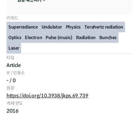
원문 확인하기
키워드
Superradiance
Undulator
Physics
Terahertz radiation
Optics
Electron
Pulse (music)
Radiation
Bunches
Laser
타입
Article
IF / 인용수
- / 0
원문
https://doi.org/10.3938/jkps.69.739
게재 연도
2016