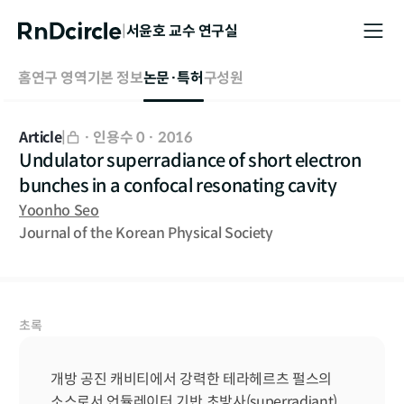
|
서윤호
교수 연구실
홈
연구 영역
기본 정보
논문·특허
구성원
Article
|
·
인용수 0
·
2016
Undulator superradiance of short electron
bunches in a confocal resonating cavity
Yoonho Seo
Journal of the Korean Physical Society
초록
개방 공진 캐비티에서 강력한 테라헤르츠 펄스의 
소스로서 언듈레이터 기반 초방사(superradiant) 