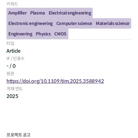
키워드
Amplifier
Plasma
Electrical engineering
Electronic engineering
Computer science
Materials science
Engineering
Physics
CMOS
타입
Article
IF / 인용수
- / 0
원문
https://doi.org/10.1109/tim.2025.3588942
게재 연도
2025
프로젝트 공고