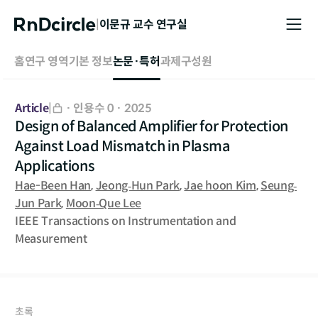
|
이문규
교수 연구실
홈
연구 영역
기본 정보
논문·특허
과제
구성원
Article
|
·
인용수 0
·
2025
Design of Balanced Amplifier for Protection
Against Load Mismatch in Plasma
Applications
Hae-Been Han
,
Jeong‐Hun Park
,
Jae hoon Kim
,
Seung‐
Jun Park
,
Moon‐Que Lee
IEEE Transactions on Instrumentation and
Measurement
초록