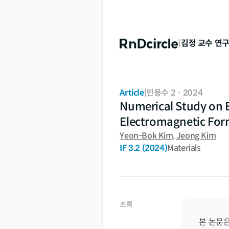
|
김정
교수 연
Article
|
인용수 2
·
2024
Numerical Study on 
Electromagnetic For
Yeon-Bok Kim
,
Jeong Kim
IF
3.2
(2024)
Materials
초록
본 논문은 