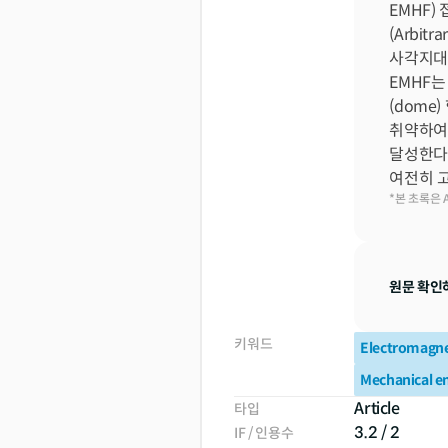
EMHF)
(Arbit
사각지대(
EMHF는
(dome)
취약하여,
달성한다.
여전히 고
*본 초록은 
원문 확인
키워드
Electromagne
Mechanical e
Article
타입
3.2 / 2
IF / 인용수