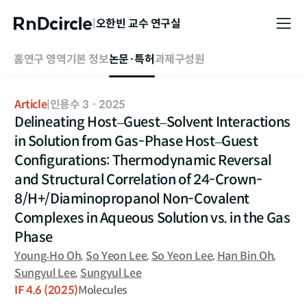
|
오한빈
교수 연구실
홈
연구 영역
기본 정보
논문·특허
과제
구성원
Article
|
인용수 3
·
2025
Delineating Host–Guest–Solvent Interactions
in Solution from Gas-Phase Host–Guest
Configurations: Thermodynamic Reversal
and Structural Correlation of 24-Crown-
8/H+/Diaminopropanol Non-Covalent
Complexes in Aqueous Solution vs. in the Gas
Phase
Young‐Ho Oh
,
So Yeon Lee
,
So Yeon Lee
,
Han Bin Oh
,
Sungyul Lee
,
Sungyul Lee
IF
4.6
(2025)
Molecules