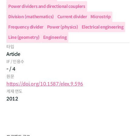
Power dividers and directional couplers
Division (mathematics)
Current divider
Microstrip
Frequency divider
Power (physics)
Electrical engineering
Line (geometry)
Engineering
타입
Article
IF / 인용수
- / 4
원문
https://doi.org/10.1587/elex.9.596
게재 연도
2012