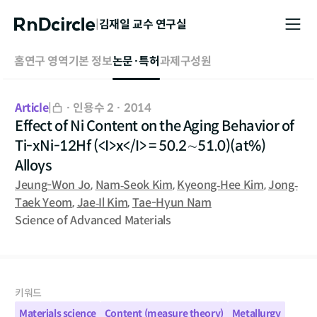
|
김재일
교수 연구실
홈
연구 영역
기본 정보
논문·특허
과제
구성원
Article
|
·
인용수 2
·
2014
Effect of Ni Content on the Aging Behavior of
Ti-xNi-12Hf (<I>x</I> = 50.2∼51.0)(at%)
Alloys
Jeung-Won Jo
,
Nam‐Seok Kim
,
Kyeong‐Hee Kim
,
Jong‐
Taek Yeom
,
Jae‐Il Kim
,
Tae-Hyun Nam
Science of Advanced Materials
키워드
Materials science
Content (measure theory)
Metallurgy