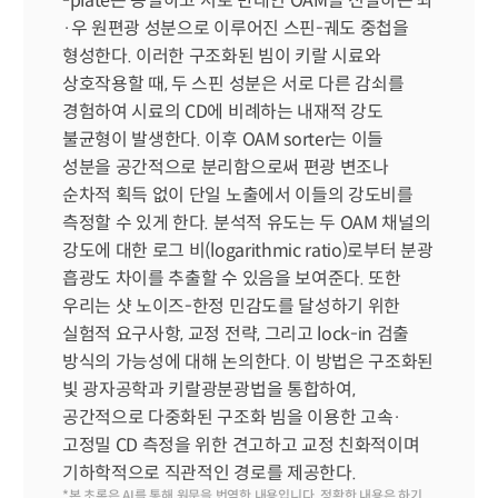
-plate는 동일하고 서로 반대인 OAM을 전달하는 좌
·우 원편광 성분으로 이루어진 스핀-궤도 중첩을 
형성한다. 이러한 구조화된 빔이 키랄 시료와 
상호작용할 때, 두 스핀 성분은 서로 다른 감쇠를 
경험하여 시료의 CD에 비례하는 내재적 강도 
불균형이 발생한다. 이후 OAM sorter는 이들 
성분을 공간적으로 분리함으로써 편광 변조나 
순차적 획득 없이 단일 노출에서 이들의 강도비를 
측정할 수 있게 한다. 분석적 유도는 두 OAM 채널의 
강도에 대한 로그 비(logarithmic ratio)로부터 분광 
흡광도 차이를 추출할 수 있음을 보여준다. 또한 
우리는 샷 노이즈-한정 민감도를 달성하기 위한 
실험적 요구사항, 교정 전략, 그리고 lock-in 검출 
방식의 가능성에 대해 논의한다. 이 방법은 구조화된 
빛 광자공학과 키랄광분광법을 통합하여, 
공간적으로 다중화된 구조화 빔을 이용한 고속·
고정밀 CD 측정을 위한 견고하고 교정 친화적이며 
기하학적으로 직관적인 경로를 제공한다.
*본 초록은 AI를 통해 원문을 번역한 내용입니다. 정확한 내용은 하기 