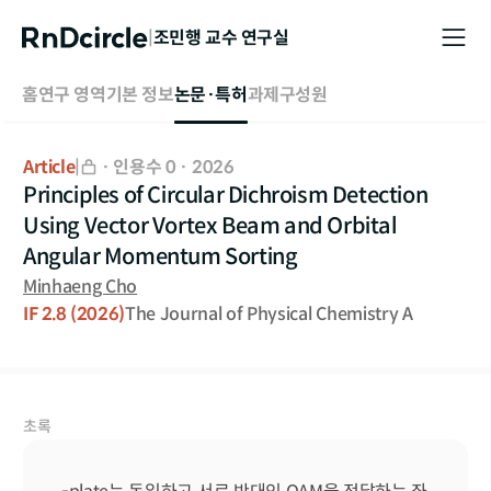
|
조민행
교수 연구실
홈
연구 영역
기본 정보
논문·특허
과제
구성원
Article
|
·
인용수 0
·
2026
Principles of Circular Dichroism Detection
Using Vector Vortex Beam and Orbital
Angular Momentum Sorting
Minhaeng Cho
IF
2.8
(2026)
The Journal of Physical Chemistry A
초록