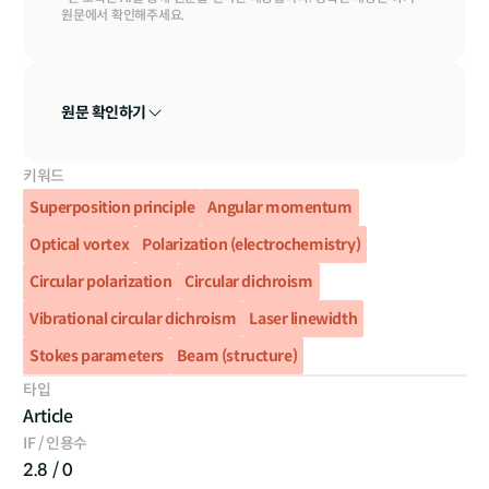
원문에서 확인해주세요.
원문 확인하기
키워드
Superposition principle
Angular momentum
Optical vortex
Polarization (electrochemistry)
Circular polarization
Circular dichroism
Vibrational circular dichroism
Laser linewidth
Stokes parameters
Beam (structure)
타입
Article
IF / 인용수
2.8 / 0