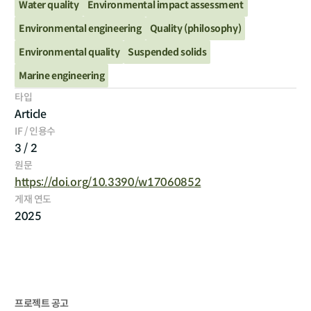
Water quality
Environmental impact assessment
Environmental engineering
Quality (philosophy)
Environmental quality
Suspended solids
Marine engineering
타입
Article
IF / 인용수
3 / 2
원문
https://doi.org/10.3390/w17060852
게재 연도
2025
프로젝트 공고