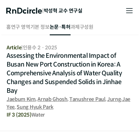
|
박성혁
교수 연구실
홈
연구 영역
기본 정보
논문·특허
과제
구성원
Article
|
인용수 2
·
2025
Assessing the Environmental Impact of
Busan New Port Construction in Korea: A
Comprehensive Analysis of Water Quality
Changes and Suspended Solids in Jinhae
Bay
Jaebum Kim
,
Arnab Ghosh
,
Tanushree Paul
,
Jurng‐Jae
Yee
,
Sung Hyuk Park
IF
3
(2025)
Water