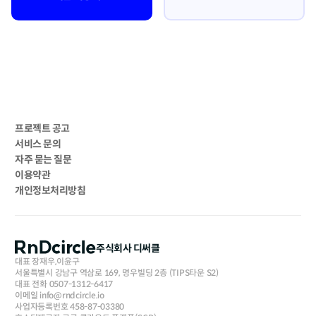
프로젝트 공고
서비스 문의
자주 묻는 질문
이용약관
개인정보처리방침
주식회사 디써클
대표 장재우,이윤구
서울특별시 강남구 역삼로 169, 명우빌딩 2층 (TIPS타운 S2)
대표 전화 0507-1312-6417
이메일 info@rndcircle.io
사업자등록번호 458-87-03380