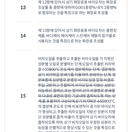
제 12항에 있어서, 상기 화장료용 바이오차는 화장료 
13
조성물 총 중량에 대하여 0.001중량% 내지 3중량%
로 함유되는 것을 특징으로 하는 화장료 조성물.
제 13항에 있어서, 상기 화장료용 바이오차는 클렌징 
14
제품, 바디케어, 헤어케어, 스킨케어 제형의 첨가물로 
사용되는 것을 특징으로 하는 화장료 조성물.
비자오일을 추출하고 추출된 비자오일을 각 지방산 
성분별 오일로 분별하는 단계;오일이 추출된 비자박
을 650
800℃ 온도에서 열분해하는 단계; 열분해된 
상기 비자박을 분쇄기를 이용하여 분쇄하는 단계; 및
분쇄물에 성분별로 분별된 비자오일을 일정 비율로 
투입 교반하고 혼합하여, 비자오일의 지방산 성분인 
리놀레산, 올레산, 또는 팔미트산이 비율별로 분쇄물
15
의 다공성 표면의 열린 기공내에 흡착되도록 하는 단
계;를 포함하여 구성되며,상기 비자박은 650
800℃
의 열분해 온도로 인해 비표면적이 증가된 바이오차
가 형성되고, 추출된 비자오일의 지방산 성분이 지방
산 성분별로 흡착 비율이 조절되어 상기 바이오차에 
흡착되도록 하여, 상기 비자오일의 우점된 성분의 기
능성을 선별적으로 향상시킬 수 있는 것을 특징으로 