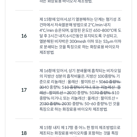
하는 화장료용 바이오차 제조방법.
제 15항에 있어서,상기 열분해하는 단계는 혐기성 조
건하에서 저속열분해 방법으로 2℃/min 내지 
4℃/min 승온되며, 설정된 온도인 650~800℃에 도
16
달 후 3시간 내지 6시간동안 유지되도록 구성되고, 
열분해된 비자박은 300mesh 이하 또는 53μm 이하
로 분쇄되는 것을 특징으로 하는 화장료용 바이오차 
제조방법.
제 16항에 있어서, 상기 분쇄물에 흡착되는 비자오일
의 지방산 성분의 흡착비율은, 지방산 100중량% 기
준으로 리놀레산 : 올레산 : 팔미트산 = 50
60 중량%: 
30
40 중량%: 5
10 중량%이거나, 또는 리놀레산 : 올
17
레산 : 팔미트산 = 20
30 중량%: 50
70 중량%: 5
10 
중량% 이거나, 또는 리놀레산 : 올레산 : 팔미트산 = 
20
30 중량%: 20
30 중량%: 50~60 중량% 인 것을 
특징으로 하는 화장료용 바이오차 제조방법.
제 15항 내지 제 17항 중 어느 한 항의 제조방법으로 
18
제조되는 화장료용 바이오차를 포함하는 것을 특징