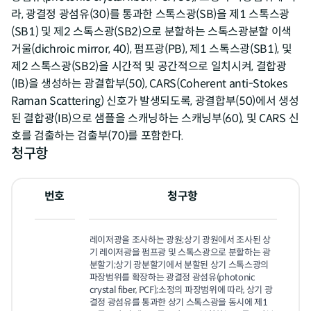
라, 광결정 광섬유(30)를 통과한 스톡스광(SB)을 제1 스톡스광
(SB1) 및 제2 스톡스광(SB2)으로 분할하는 스톡스광분할 이색
거울(dichroic mirror, 40), 펌프광(PB), 제1 스톡스광(SB1), 및
제2 스톡스광(SB2)을 시간적 및 공간적으로 일치시켜, 결합광
(IB)을 생성하는 광결합부(50), CARS(Coherent anti-Stokes
Raman Scattering) 신호가 발생되도록, 광결합부(50)에서 생성
된 결합광(IB)으로 샘플을 스캐닝하는 스캐닝부(60), 및 CARS 신
호를 검출하는 검출부(70)를 포함한다.
청구항
번호
청구항
레이저광을 조사하는 광원;상기 광원에서 조사된 상
기 레이저광을 펌프광 및 스톡스광으로 분할하는 광
분할기;상기 광분할기에서 분할된 상기 스톡스광의 
파장범위를 확장하는 광결정 광섬유(photonic 
crystal fiber, PCF);소정의 파장범위에 따라, 상기 광
결정 광섬유를 통과한 상기 스톡스광을 동시에 제1 