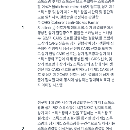
스톡스광 및 제2 스톡스광으로 분할하는 스톡스광분
할 이색거울(dichroic mirror);상기 펌프광, 상기 제1 
스톡스광, 및 상기 제2 스톡스광을 시간적 및 공간적
으로 일치시켜, 결합광을 생성하는 광결합
부;CARS(Coherent anti-Stokes Raman 
1
Scattering) 신호가 발생되도록, 상기 광결합부에서 
생성된 상기 결합광으로 샘플을 스캐닝하는 스캐닝
부; 및상기 CARS 신호를 검출하는 검출부;를 포함하
고,상기 CARS 신호는, 상기 결합광이 상기 샘플에 집
속되어 전방에서 생성된 전방 CARS 신호를 포함하
고,상기 전방 CARS 신호는, 상기 펌프광과 상기 제1 
스톡스광의 조합에 의해 생성된 제1 CARS 신호, 및 
상기 펌프광과 상기 제2 스톡스광의 조합에 의해 생
성된 제2 CARS 신호를 포함하되,상기 제1 CARS 신
호 및 상기 제2 CARS 신호는, 상기 결합광이 상기 샘
플에 집속될 때에, 동시에 생성되는 광대역 비표지 분
자 이미징 시스템.
청구항 1에 있어서,상기 광결합부는,상기 제1 스톡스
광과 상기 제2 스톡스광이 시간적으로 일치되도록, 
상기 제2 스톡스광의 시간을 조절하는 스톡스광 조
절기;상기 스톡스광 조절기를 통과한 상기 제2 스톡
스광과, 상기 제1 스톡스광을 공간적으로 일치시키는 
2
스톡스광결합 이색거울; 및상기 스톡스광결합 이색