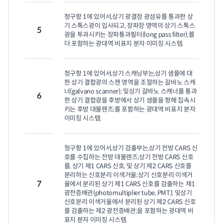
청구항 1에 있어서,상기 광결정 광섬유를 통과한 상
기 스톡스광이 입사되고, 장파장 영역의 상기 스톡스
5
광을 투과시키는 장파통과필터(long pass filter);를 
더 포함하는 광대역 비표지 분자 이미징 시스템.
청구항 1에 있어서,상기 스캐닝부는,상기 샘플에 대
한 상기 결합광의 스캔 영역을 조절하는 갈바노 스캐
너(galvano scanner); 및상기 갈바노 스캐너를 통과
6
한 상기 결합광을 후방에서 상기 샘플을 향해 집속시
키는 후방 대물렌즈;를 포함하는 광대역 비표지 분자 
이미징 시스템.
청구항 1에 있어서,상기 검출부는,상기 전방 CARS 신
호를 수집하는 전방 대물렌즈;상기 전방 CARS 신호
를, 상기 제1 CARS 신호, 및 상기 제2 CARS 신호를 
분리하는 신호분리 이색거울;상기 신호분리 이색거
7
울에서 분리된 상기 제1 CARS 신호를 검출하는 제1 
광전증배관(photomultiplier tube, PMT); 및상기 
신호분리 이색거울에서 분리된 상기 제2 CARS 신호
를 검출하는 제2 광전증배관;을 포함하는 광대역 비
표지 분자 이미징 시스템.