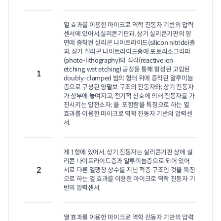
열 효과를 이용한 마이크로 역학 진동자 기반의 압력
센서에 있어서,실리콘기판과, 상기 실리콘기판의 양
면에 증착된 실리콘 나이트라이드(silicon nitride)층
과, 상기 실리콘 나이트라이드층에 포토리소그라피
(photo-lithography)와 식각(reactive ion 
etching, wet etching) 공정을 통해 형성된 고립된 
1
doubly-clamped 빔의 형태 위에 증착된 알루미늄
층으로 구성된 양팔보 구조의 진동자와; 상기 진동자
가 상부에 놓여지고, 전기적 신호에 의해 진동자를 가
진시키는 압전소자; 을  포함함을 특징으로 하는 열 
효과를 이용한 마이크로 역학 진동자 기반의 압력센
서.
제 1항에 있어서, 상기 진동자는 실리콘기판 상에 실
리콘 나이트라이드층과 알루미늄층으로 되어 있어 
2
서로 다른 열팽창 상수를 지닌 적층 구조인 것을 특징
으로 하는 열 효과를 이용한 마이크로 역학 진동자 기
반의 압력센서.
열 효과를 이용한 마이크로 역학 진동자 기반의 압력