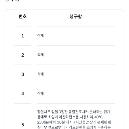
번호
청구항
1
삭제
2
삭제
3
삭제
4
삭제
황칠나무 잎을 3일간 동결건조시켜 분쇄하는 단계;
용매로 초임계 이산화탄소를 사용하여, 40℃, 
250bar에서, 30분 내지 7시간동안 상기 분쇄된 황
5
칠나무 잎으로부터 카리오필렌을 초임계 추출하는 