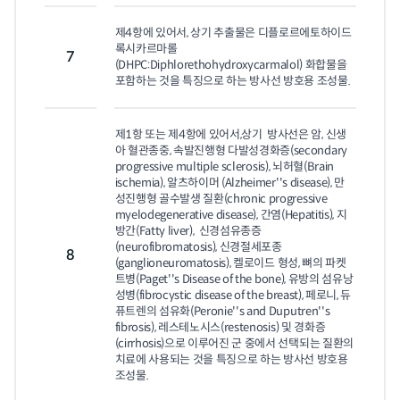
제4항에 있어서, 상기 추출물은 디플로르에토하이드
록시카르마롤
7
(DHPC:Diphlorethohydroxycarmalol) 화합물을 
포함하는 것을 특징으로 하는 방사선 방호용 조성물.
제1항 또는 제4항에 있어서,상기  방사선은 암, 신생
아 혈관종중, 속발진행형 다발성경화증(secondary 
progressive multiple sclerosis), 뇌허혈(Brain 
ischemia), 알츠하이머 (Alzheimer''s disease), 만
성진행형 골수발생 질환(chronic progressive 
myelodegenerative disease), 간염(Hepatitis), 지
방간(Fatty liver),  신경섬유종증
(neurofibromatosis), 신경절세포종
8
(ganglioneuromatosis), 켈로이드 형성, 뼈의 파켓
트병(Paget''s Disease of the bone), 유방의 섬유낭
성병(fibrocystic disease of the breast), 페로니, 듀
퓨트렌의 섬유화(Peronie''s and Duputren''s 
fibrosis), 레스테노시스(restenosis) 및 경화증
(cirrhosis)으로 이루어진 군 중에서 선택되는 질환의 
치료에 사용되는 것을 특징으로 하는 방사선 방호용 
조성물.