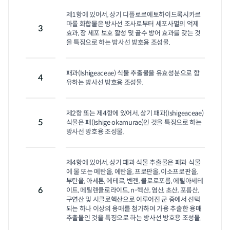
제1항에 있어서, 상기 디플로르에토하이드록시카르
마롤 화합물은 방사선 조사로부터 세포사멸의 억제
3
효과, 장 세포 보호 활성 및 골수 방어 효과를 갖는 것
을 특징으로 하는 방사선 방호용 조성물.
패과(Ishigeaceae) 식물 추출물을 유효성분으로 함
4
유하는 방사선 방호용 조성물.
제2항 또는 제4항에 있어서, 상기 패과(Ishigeaceae) 
5
식물은 패(Ishige okamurae)인 것을 특징으로 하는 
방사선 방호용 조성물.
제4항에 있어서, 상기 패과 식물 추출물은 패과 식물
에 물 또는 메탄올, 에탄올, 프로판올, 이소프로판올, 
부탄올, 아세톤, 에테르, 벤젠, 클로로포름, 에틸아세테
6
이트, 메틸렌클로라이드, n-헥산, 염산, 초산, 포름산, 
구연산 및 시클로헥산으로 이루어진 군 중에서 선택
되는 하나 이상의 용매를 첨가하여 가용 추출한 용매 
추출물인 것을 특징으로 하는 방사선 방호용 조성물.