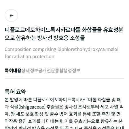
디플로르에토하이드록시카르마롤 화합물을 유효성분
으로 함유하는 방사선 방호용 조성물
Composition comprising Diphlorethohydroxycarmalol
for radiation protection
특허내용
상세정보
공개전문
통합행정정보
특허 요약
본 발명에 따른 디플로르에토하이드록시카르마롤 화합물 및 패
과 식물(Ishigeaceae) 추출물은 방사선 조사로부터 세포 사멸 억
제, 장 세포 보호 활성 및 골수 방어 효과를 통해 조혈 촉진 및 면
역작용 증진 효과를 나타내는바, 이를 유효성분으로 함유하는 본
발명의 방사선 방호용 조성물 및 골수 세포 증식용 조성물은 체내