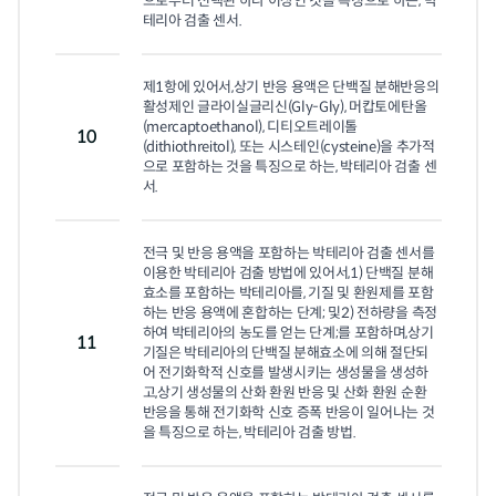
으로부터 선택된 하나 이상인 것을 특징으로 하는, 박
테리아 검출 센서.
제1항에 있어서,상기 반응 용액은 단백질 분해반응의 
활성제인 글라이실글리신(Gly-Gly), 머캅토에탄올
(mercaptoethanol), 디티오트레이톨
10
(dithiothreitol), 또는 시스테인(cysteine)을 추가적
으로 포함하는 것을 특징으로 하는, 박테리아 검출 센
서.
전극 및 반응 용액을 포함하는 박테리아 검출 센서를 
이용한 박테리아 검출 방법에 있어서,1) 단백질 분해
효소를 포함하는 박테리아를, 기질 및 환원제를 포함
하는 반응 용액에 혼합하는 단계; 및2) 전하량을 측정
하여 박테리아의 농도를 얻는 단계;를 포함하며,상기 
11
기질은 박테리아의 단백질 분해효소에 의해 절단되
어 전기화학적 신호를 발생시키는 생성물을 생성하
고,상기 생성물의 산화 환원 반응 및 산화 환원 순환 
반응을 통해 전기화학 신호 증폭 반응이 일어나는 것
을 특징으로 하는, 박테리아 검출 방법.