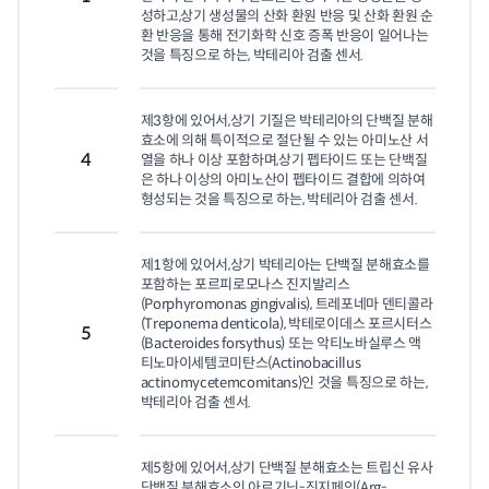
성하고,상기 생성물의 산화 환원 반응 및 산화 환원 순
환 반응을 통해 전기화학 신호 증폭 반응이 일어나는 
것을 특징으로 하는, 박테리아 검출 센서.
제3항에 있어서,상기 기질은 박테리아의 단백질 분해
효소에 의해 특이적으로 절단될 수 있는 아미노산 서
4
열을 하나 이상 포함하며,상기 펩타이드 또는 단백질
은 하나 이상의 아미노산이 펩타이드 결합에 의하여 
형성되는 것을 특징으로 하는, 박테리아 검출 센서.
제1항에 있어서,상기 박테리아는 단백질 분해효소를 
포함하는 포르피로모나스 진지발리스
(Porphyromonas gingivalis), 트레포네마 덴티콜라
(Treponema denticola), 박테로이데스 포르시터스
5
(Bacteroides forsythus) 또는 악티노바실루스 액
티노마이세템코미탄스(Actinobacillus 
actinomycetemcomitans)인 것을 특징으로 하는, 
박테리아 검출 센서.
제5항에 있어서,상기 단백질 분해효소는 트립신 유사 
단백질 분해효소인 아르기닌-진지페인(Arg-