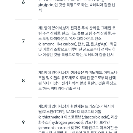
6
gingipain)인 것을 특징으로 하는, 박테리아 검출 센
서.
제1항에 있어서,상기 전극은 주석 산화물, 그래핀 코
팅 주석 산화물, 탄소 나노 튜브 코팅 주석 산화물, 붕
소 도핑 다이아몬드, 유사 다이아몬드 탄소
7
(diamond-like carbon), 탄소, 금, 은, Ag/AgCl, 백금 
및 이들의 조합으로 이루어진 군으로부터 선택된 하
나 이상인 것을 특징으로 하는, 박테리아 검출 센서.
제1항에 있어서,상기 생성물은 아미노페놀, 아미노나
프톨 및 이들의 유도체로 이루어진 군으로부터 선택
8
된 하나 이상의 전기화학적 활성 물질인 것을 특징으
로 하는, 박테리아 검출 센서.
제1항에 있어서,상기 환원제는 트리스(2-카복시에
틸)포스핀(TCEP), NADH, 디티오트레이톨
(dithiothreitol), 아스코르브산(ascorbic acid), 과산
9
화수소 (hydrogen peroxide), 암모니아 보레인
(ammonia borane) 및 하이드라진으로 이루어진 군