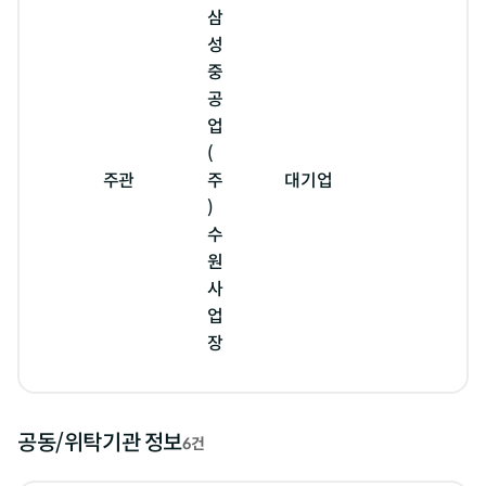
삼
성
중
공
업
(
주관
주
대기업
경
)
수
원
사
업
장
공동/위탁기관 정보
6건