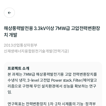
해상풍력발전용 3.3kV이상 7MW급 고압전력변환장
치 개발
2013
산업통상자원부
신재생에너지융합원천기술개발(전력기금)
프로젝트 소개
본 과제는 7MW급 해상풍력발전기용 고압 전력변환장치를 
수냉식 냉각, 3-level 고전압 Power stack, Filter/제어알고
리즘으로 구현해 무인 설치환경에서 성능을 확보하는 연구
임.

연구목표는 전력변환장치 1차·2차 시제품의 기능·정격부