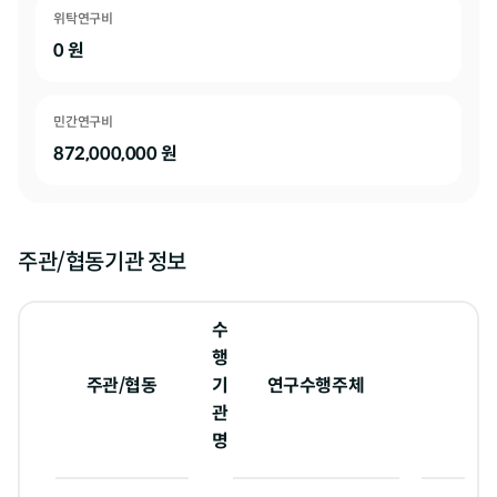
위탁연구비
0
원
민간연구비
872,000,000
원
주관/협동기관 정보
수
행
주관/협동
기
연구수행주체
관
명