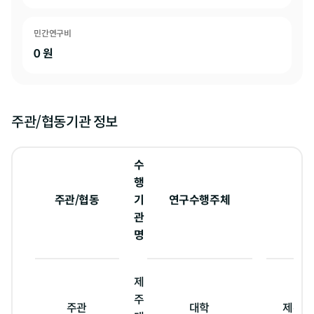
민간연구비
0
원
주관/협동기관 정보
수
행
주관/협동
기
연구수행주체
관
명
제
주
주관
대학
제주특