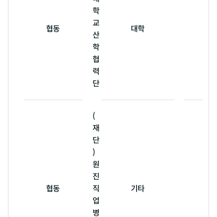
학
교
협동
대학
서울
산
학
협
력
단
(
재
단
)
원
진
협동
직
기타
서울
업
병