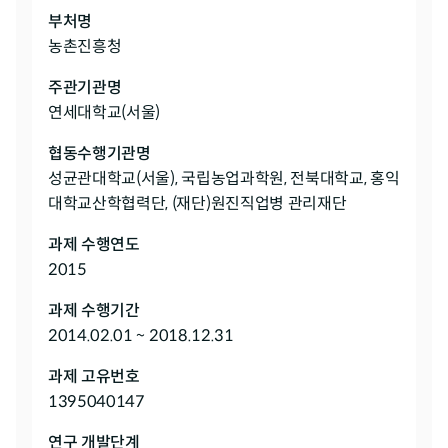
부처명
농촌진흥청
주관기관명
연세대학교(서울)
협동수행기관명
성균관대학교(서울), 국립농업과학원, 전북대학교, 홍익
대학교산학협력단, (재단)원진직업병 관리재단
과제 수행연도
2015
과제 수행기간
2014.02.01 ~ 2018.12.31
과제 고유번호
1395040147
연구 개발단계