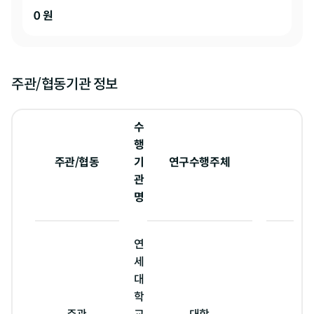
0
원
주관/협동기관 정보
수
행
주관/협동
기
연구수행주체
관
명
연
세
대
학