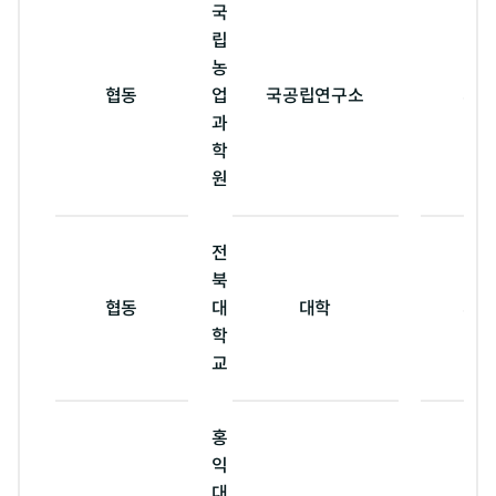
국
립
농
협동
업
국공립연구소
서울
과
학
원
전
북
협동
대
대학
서울
학
교
홍
익
대