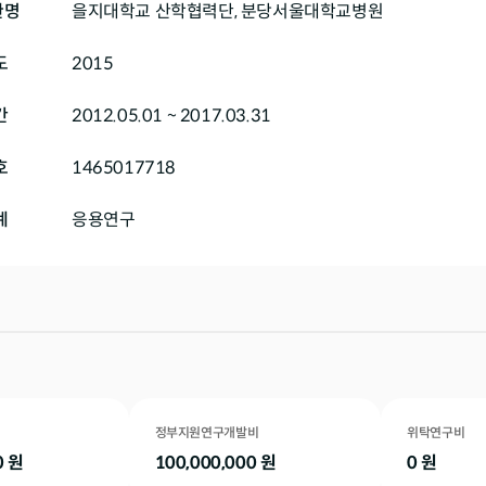
관명
을지대학교 산학협력단, 분당서울대학교병원
도
2015
간
2012.05.01 ~ 2017.03.31
호
1465017718
계
응용연구
정부지원연구개발비
위탁연구비
0
원
100,000,000
원
0
원