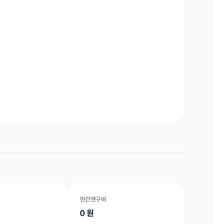
민간연구비
0
원