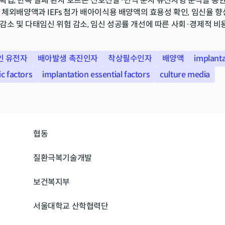
확립, 반복 실패 환자 호르몬 신호전달·면역 분자 유전자형 분석을 통한 한국
가 체외배양액과 IEFs 첨가 배아이식용 배양액의 효용성 확인, 임신율
감소 및 다태임신 위험 감소, 임신 성공률 개선에 따른 사회·경제적 비용
인 유전자
배아발생 촉진인자
착상필수인자
배양액
implanta
c factors
implantation essential factors
culture media
협동
질환극복기술개발
보건복지부
서울대학교 산학협력단