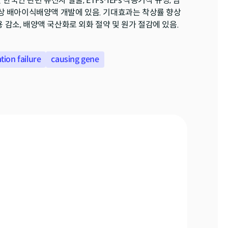
인 관련 유전자 발굴, ETFs·IEFs 작용기작 규명, 임
 향상 배아이식배양액 개발에 있음. 기대효과는 착상률 향상
 감소, 배양액 국산화로 외화 절약 및 원가 절감에 있음.
tion failure
causing gene