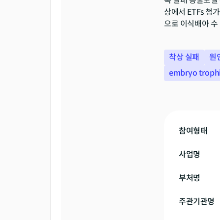
복 실패 동물모델 
상에서 ETFs 첨
으로 이식배아 수 
착상 실패
원
embryo trophi
참여형태
사업명
부처명
주관기관명