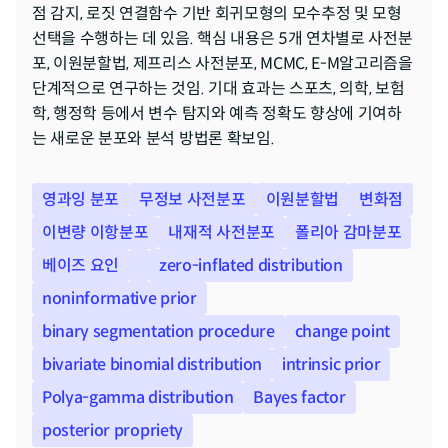
점 감지, 로짓 연결함수 기반 회귀모형의 모수추정 및 모형
선택을 수행하는 데 있음. 핵심 내용은 5개 연차별로 사전분
포, 이원분할법, 제프리스 사전분포, MCMC, E-M알고리즘을 
단계적으로 연구하는 것임. 기대 효과는 스포츠, 의학, 보험
학, 행정학 등에서 변수 탐지와 예측 정확도 향상에 기여하
는 새로운 분포와 분석 방법론 확보임.
영과잉 분포
무정보 사전분포
이원분할법
변화점
이변량 이항분포
내재적 사전분포
폴리아 감마분포
베이즈 요인
zero-inflated distribution
noninformative prior
binary segmentation procedure
change point
bivariate binomial distribution
intrinsic prior
Polya-gamma distribution
Bayes factor
posterior propriety