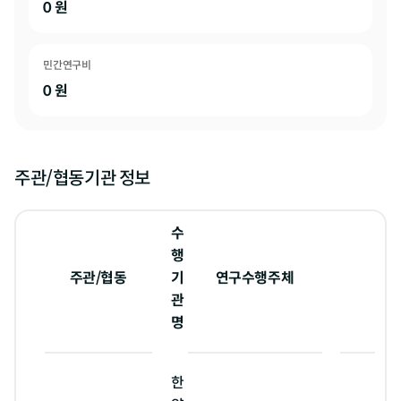
0
원
민간연구비
0
원
주관/협동기관 정보
수
행
주관/협동
기
연구수행주체
관
명
한