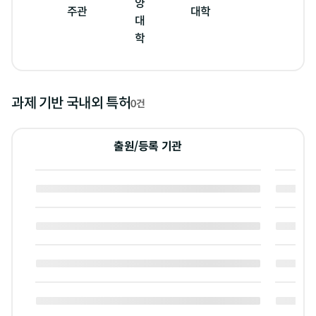
양
주관
대학
경
대
학
과제 기반 국내외 특허
0건
출원/등록 기관