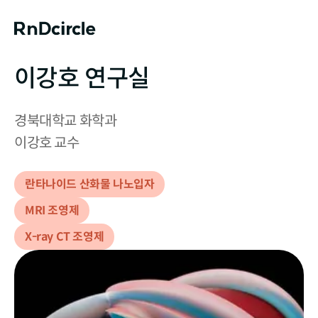
이강호 연구실
경북대학교 화학과

이강호 교수
란타나이드 산화물 나노입자
MRI 조영제
X-ray CT 조영제