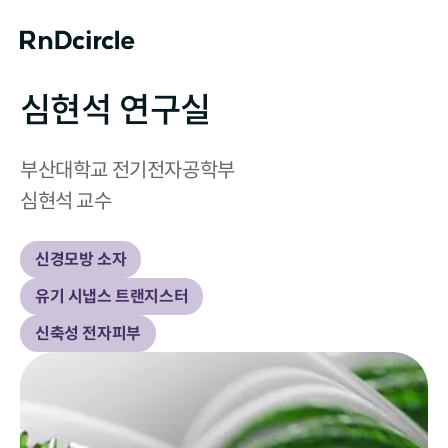
심현석 연구실
부산대학교 전기전자공학부

심현석 교수
신경모방 소자
유기 시냅스 트랜지스터
신축성 전자피부