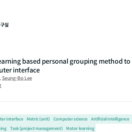
연구실
earning based personal grouping method to r
ter interface
m
,
Seung-Bo Lee
g
er interface
Metric (unit)
Computer science
Artificial intelligence
ning
Task (project management)
Motor learning