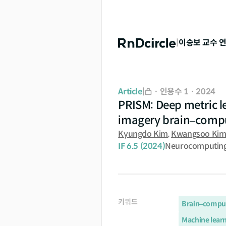
|
이승보
교수 
Article
|
·
인용수 1
·
2024
PRISM: Deep metric l
imagery brain–compu
Kyungdo Kim
,
Kwangsoo Ki
IF
6.5
(2024)
Neurocomputin
키워드
Brain–comput
Machine lear