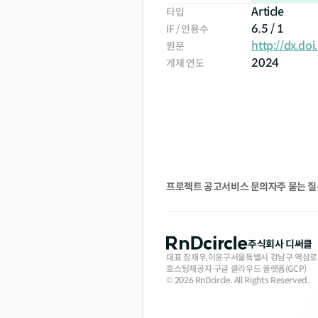
Article
타입
6.5 / 1
IF / 인용수
http://dx.d
원문
2024
게재 연도
프로젝트 공고
서비스 문의
자주 묻는 
주식회사 디써클
대표 장재우,이윤구
서울특별시 강남구 역삼로 16
호스팅제공자 구글 클라우드 플랫폼(GCP)
©
2026
RnDcircle. All Rights Reserved.