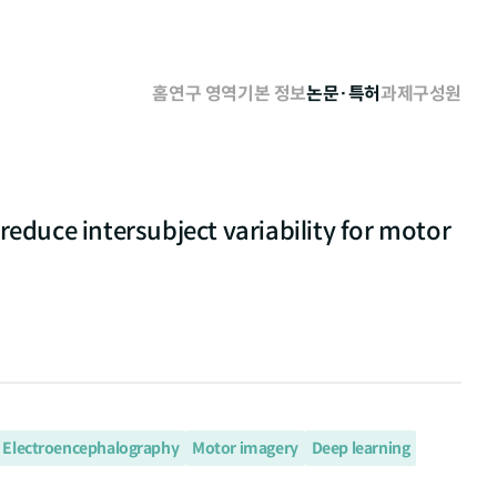
홈
연구 영역
기본 정보
논문·특허
과제
구성원
educe intersubject variability for motor
Electroencephalography
Motor imagery
Deep learning