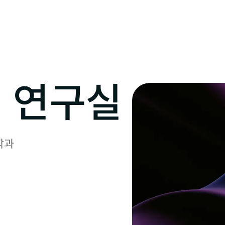
 연구실
과
