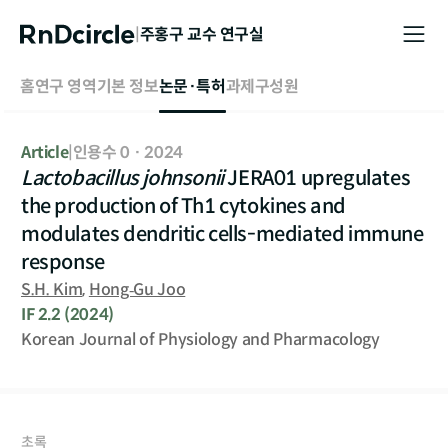
|
주홍구
교수 연구실
홈
연구 영역
기본 정보
논문·특허
과제
구성원
Article
|
인용수 0
·
2024
Lactobacillus johnsonii
JERA01 upregulates
the production of Th1 cytokines and
modulates dendritic cells-mediated immune
response
S.H. Kim
,
Hong‐Gu Joo
IF
2.2
(2024)
Korean Journal of Physiology and Pharmacology
초록