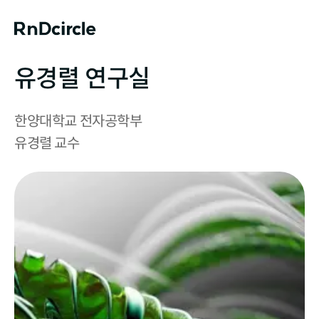
유경렬 연구실
한양대학교 전자공학부

유경렬 교수