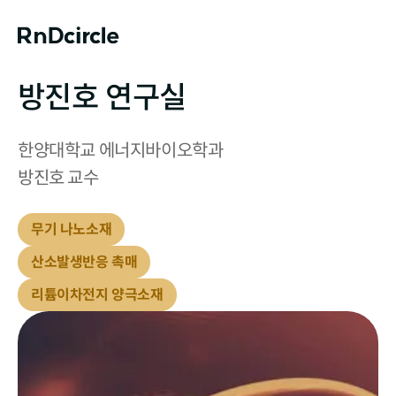
방진호 연구실
한양대학교 에너지바이오학과

방진호 교수
무기 나노소재
산소발생반응 촉매
리튬이차전지 양극소재