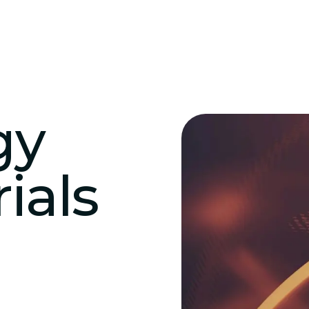
gy
ials