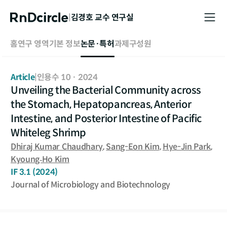
|
김경호
교수 연구실
홈
연구 영역
기본 정보
논문·특허
과제
구성원
Article
|
인용수 10
·
2024
Unveiling the Bacterial Community across
the Stomach, Hepatopancreas, Anterior
Intestine, and Posterior Intestine of Pacific
Whiteleg Shrimp
Dhiraj Kumar Chaudhary
,
Sang-Eon Kim
,
Hye-Jin Park
,
Kyoung‐Ho Kim
IF
3.1
(2024)
Journal of Microbiology and Biotechnology