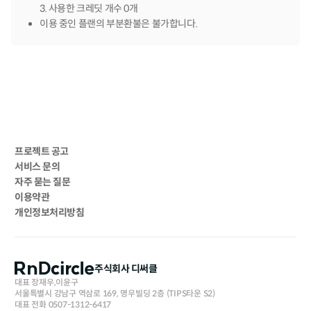
3. 사용한 크레딧 개수 0개
이용 중인 플랜의 부분환불은 불가합니다.
프로젝트 공고
서비스 문의
자주 묻는 질문
이용약관
개인정보처리방침
주식회사 디써클
대표 장재우,이윤구
서울특별시 강남구 역삼로 169, 명우빌딩 2층 (TIPS타운 S2)
대표 전화 0507-1312-6417