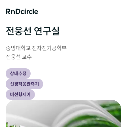
전웅선 연구실
중앙대학교 전자전기공학부

전웅선 교수
상태추정
신경적응관측기
비선형제어