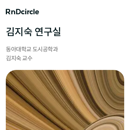
김지숙 연구실
동아대학교 도시공학과

김지숙 교수