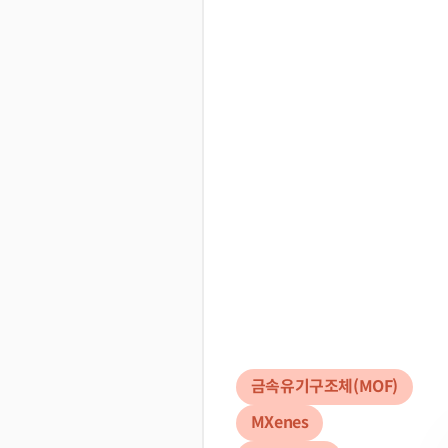
금속유기구조체(MOF)
MXenes