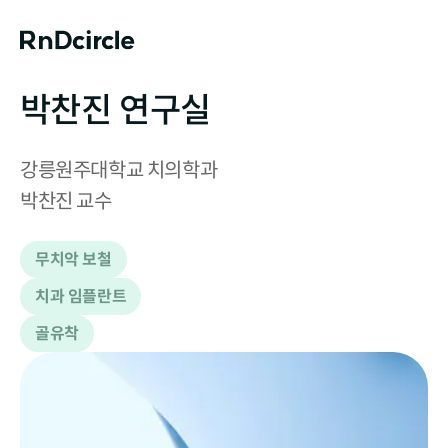
박찬진 연구실
강릉원주대학교 치의학과

박찬진 교수
무치악 보철
치과 임플란트
골유착