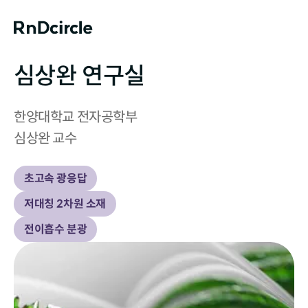
심상완 연구실
한양대학교 전자공학부

심상완 교수
초고속 광응답
저대칭 2차원 소재
전이흡수 분광