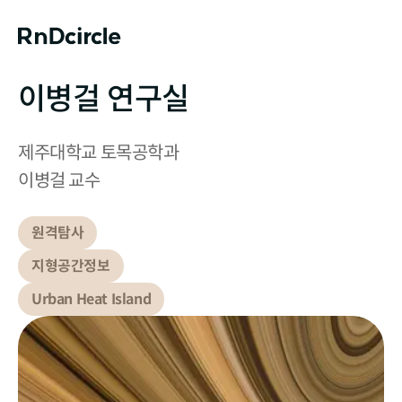
이병걸 연구실
제주대학교 토목공학과

이병걸 교수
원격탐사
지형공간정보
Urban Heat Island