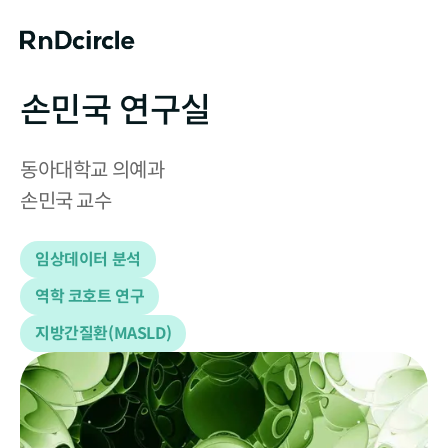
손민국 연구실
동아대학교 의예과

손민국 교수
임상데이터 분석
역학 코호트 연구
지방간질환(MASLD)