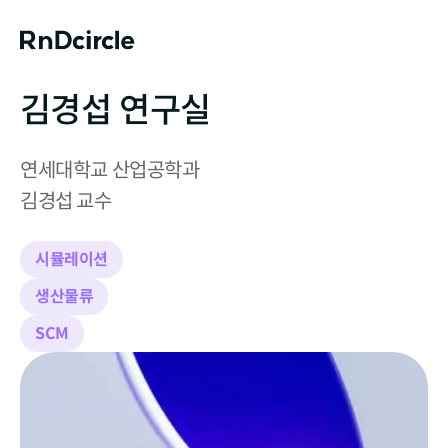
김경섭 연구실
연세대학교 산업공학과

김경섭 교수
시뮬레이션
생산물류
SCM