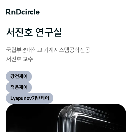
서진호 연구실
국립부경대학교 기계시스템공학전공

서진호 교수
강건제어
적응제어
Lyapunov기반제어